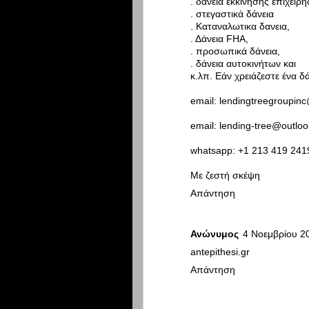
. δάνεια εκκίνησης επιχειρ
. στεγαστικά δάνεια
. Καταναλωτικα δανεια,
. Δάνεια FHA,
. προσωπικά δάνεια,
. δάνεια αυτοκινήτων και
κ.λπ. Εάν χρειάζεστε ένα δ
email: lendingtreegroupin
email: lending-tree@outlo
whatsapp: +1 213 419 241
Με ζεστή σκέψη
Απάντηση
Ανώνυμος
4 Νοεμβρίου 20
antepithesi.gr
Απάντηση