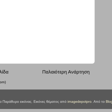
λίδα
Παλαιότερη Ανάρτηση
tom)
α Παράθυρο εικόνας. Εικόνες θέματος από
imagedepotpro
. Από το
Blo