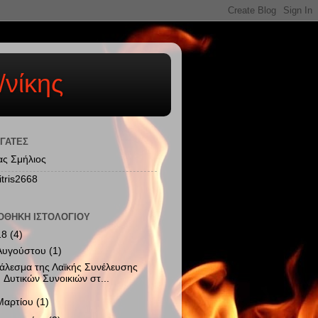
/νίκης
ΓΆΤΕΣ
ας Σμήλιος
itris2668
ΟΘΉΚΗ ΙΣΤΟΛΟΓΊΟΥ
18
(4)
Αυγούστου
(1)
άλεσμα της Λαϊκής Συνέλευσης
Δυτικών Συνοικιών στ...
Μαρτίου
(1)