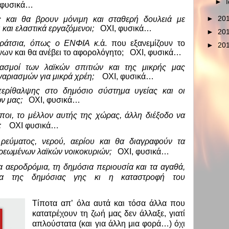
►
 φυσικά…
►
20
 και θα βρουν μόνιμη και σταθερή δουλειά με
 και ελαστικά εργαζόμενοι;
ΟΧΙ, φυσικά…
►
20
αράτσια, όπως ο ΕΝΦΙΑ κ.
ά. που εξανεμίζουν το
►
20
νων και θα ανέβει το αφορολόγητο; ΟΧΙ, φυσικά…
ασμοί των λαϊκών σπιτιών και της μικρής μας
γαριασμών για μικρά χρέη;
ΟΧΙ, φυσικά…
ερίθαλψης στο δημόσιο σύστημα υγείας και οι
ν μας;
ΟΧΙ, φυσικά…
οι, το μέλλον αυτής της χώρας, άλλη διέξοδο να
;
ΟΧΙ φυσικά…
ρεύματος, νερού, αερίου και θα διαγραφούν τα
ρεωμένων λαϊκών νοικοκυριών;
ΟΧΙ, φυσικά…
α αεροδρόμια, τη δημόσια περιουσία και τα αγαθά,
μα της δημόσιας γης κι η καταστροφή του
Τίποτα απ’ όλα αυτά και τόσα άλλα που
κατατρέχουν τη ζωή μας δεν άλλαξε, γιατί
απλούστατα (και για άλλη μια φορά…) όχι