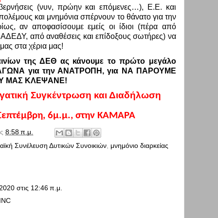
βερνήσεις (νυν, πρώην και επόμενες…), Ε.Ε. και
 πολέμους και μνημόνια σπέρνουν το θάνατο για την
ρίως, αν αποφασίσουμε εμείς οι ίδιοι (πέρα από
 ΑΔΕΔΥ, από αναθέσεις και επίδοξους σωτήρες) να
ας στα χέρια μας!
αινίων της ΔΕΘ ας κάνουμε το πρώτο μεγάλο
ΓΩΝΑ για την ΑΝΑΤΡΟΠΗ, για ΝΑ ΠΑΡΟΥΜΕ
ΟΥ ΜΑΣ ΚΛΕΨΑΝΕ!
ργατική Συγκέντρωση και Διαδήλωση
Σεπτέμβρη, 6μ.μ., στην ΚΑΜΑΡΑ
ις
8:58 π.μ.
αϊκή Συνέλευση Δυτικών Συνοικιών
,
μνημόνιο διαρκείας
2020 στις 12:46 π.μ.
INC