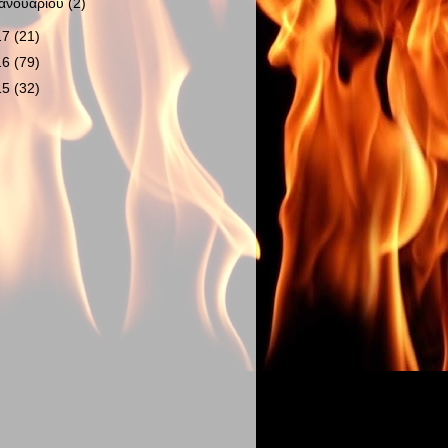
Ιανουαρίου
(2)
17
(21)
16
(79)
15
(32)