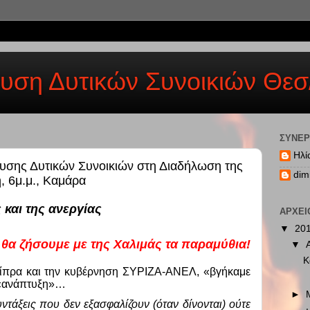
υση Δυτικών Συνοικιών Θεσ
ΣΥΝΕΡ
Ηλί
υσης Δυτικών Συνοικιών στη Διαδήλωση της
dim
, 6μ.μ., Καμάρα
ς και της ανεργίας
ΑΡΧΕΙ
▼
20
 θα ζήσουμε με της Χαλιμάς τα παραμύθια!
▼
Κ
ίπρα και την κυβέρνηση ΣΥΡΙΖΑ-ΑΝΕΛ, «βγήκαμε
η «ανάπτυξη»…
►
ντάξεις που δεν εξασφαλίζουν (όταν δίνονται) ούτε