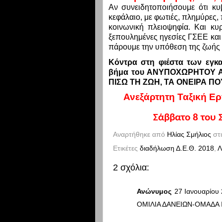
Αν συνειδητοποιήσουμε ότι κυ
κεφάλαιο, με φωτιές, πλημύρες,
κοινωνική πλειοψηφία. Και κυ
ξεπουλημένες ηγεσίες ΓΣΕΕ και
πάρουμε την υπόθεση της ζωής μ
Κόντρα στη φιέστα των εγκ
βήμα του ΑΝΥΠΟΧΩΡΗΤΟΥ Α
ΠΙΣΩ ΤΗ ΖΩΗ, ΤΑ ΟΝΕΙΡΑ Π
Ανεξάρτητη Ταξική Ε
Σάββατο 8 του 
Αναρτήθηκε από
Ηλίας Σμήλιος
στ
Ετικέτες
διαδήλωση Δ.Ε.Θ. 2018
,
Λ
2 σχόλια:
Ανώνυμος
27 Ιανουαρίου 
ΟΜΙΛΙΑ ΔΑΝΕΙΩΝ-ΟΜΑΔΑ 