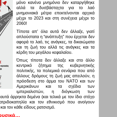
μόνο κανένα μνημόνιο δεν καταργήθηκε
αλλά τα δυσβάσταχτα για το λαό
μνημονιακά μέτρα επεκτείνονται αρχικά
μέχρι το 2023 και στη συνέχεια μέχρι το
2060!
Τίποτα απ’ όλα αυτά δεν άλλαξε, γιατί
απλούστατα η “ανάπτυξη” που έρχεται δεν
αφορά το λαό, τις ανάγκες, τα δικαιώματα
και τη ζωή του αλλά τις ανάγκες και τα
κέρδη του μεγάλου κεφαλαίου.
Όπως τίποτα δεν άλλαξε και στο άλλο
κεντρικό ζήτημα της κυβερνητικής
πολιτικής, τα πολεμικά σενάρια που από
άλλους δρόμους τη ζωή μας απειλούν, η
πρόσδεση στο άρμα του ΝΑΤΟ και των
Αμερικάνων και τα σχέδια των
ιμπεριαλιστών, η διόγκωση των
υτά άρρηκτα δεμένα (και τελικά με τον ίδιο στόχο
τριδοκαπηλία και τον εθνικισμό που ανοίγουν
και τον κάθε είδους ρατσισμό.
 φυσικά…